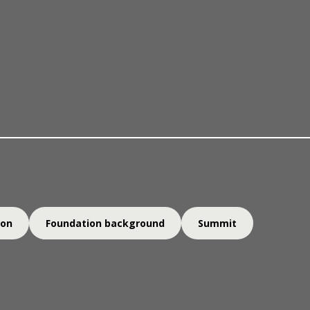
关于我们
奖项与提名
一丹奖得奖
ion
Foundation background
Summit
伦多大学教育领导力与政策教授（同时受蒙克全球与公共事务学