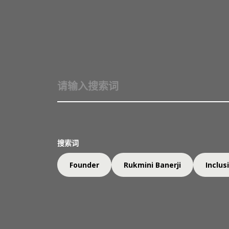
关于我们
架构
凯伦·蒙迪博士
搜索词
一丹奖顾问委员会成员；
多伦多大学教育领导力与政策教授
Founder
Rukmini Banerji
Inclus
凯伦·蒙迪（Karen Mundy）博士担任多