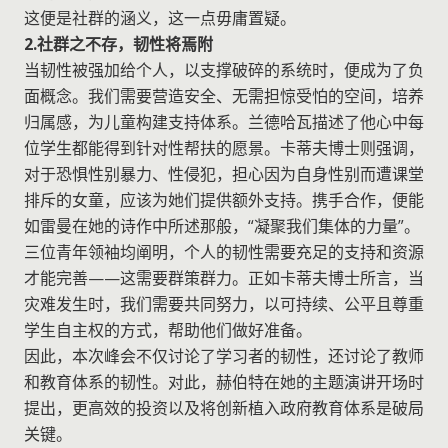
这便是社群的涵义，这一点毋庸置疑。
2.社群之不存，韧性将焉附
当韧性被强加给个人，以支撑破碎的系统时，便成为了负
面概念。我们需要营造安全、无需担惊受怕的空间，培养
归属感，为儿童构建支持体系。兰德哈瓦描述了他心中每
位学生都能得到针对性帮扶的愿景。卡蒂夫博士则强调，
对于恐惧性别暴力、性侵犯，担心因为自身性别而遭课堂
排斥的女童，应该为她们提供额外支持。携手合作，便能
如雷曼在她的诗作中所述那般，“凝聚我们集体的力量”。
三位青年领袖均阐明，个人的韧性需要充足的支持和资源
才能完善——这需要群策群力。正如卡蒂夫博士所言，当
灾难发生时，我们需要共同努力，以可持续、公平且尊重
学生自主权的方式，帮助他们做好准备。
因此，本次峰会不仅讨论了学习者的韧性，还讨论了教师
和教育体系的韧性。对此，赫伯特在她的主题演讲开场时
提出，更高效的投资以及将创新植入政府教育体系是破局
关键。