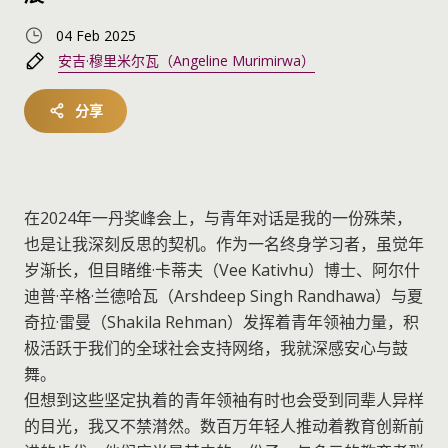
04 Feb 2025
安吉·穆里米尔瓦（Angeline Murimirwa）
分享
在2024年一丹奖峰会上，与青年对话是我的一份殊荣，
也是让我深刻反思的契机。作为一名终身学习者，虽觉年
岁渐长，但目睹维·卡蒂夫（Vee Kativhu）博士、阿尔什
迪普·辛格·兰德哈瓦（Arshdeep Singh Randhawa）与夏
奇拉·雷曼（Shakila Rehman）发挥着青年领袖力量，积
极活跃于我们的全球社会支持网络，我就深感安心与鼓
舞。
但想到这些坚定执着的青年领袖有时也会受到同辈人异样
的目光，我又不禁潸然。数百万年轻人推动着教育创新前