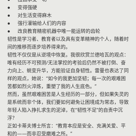
● 变得强硬
● 对生活变得麻木
● 强行灌输给人们的内容
● 改良教育精密机器中唯一能运转的齿轮
韧性是学习者、教育者以及具有变革精神的个人，随着时
间的推移而逐步培养得来的。
韧性不仅仅是从逆境中恢复。我很欣赏兰德哈瓦的观点：
唯有经历不可预测/无法掌控的考验后仍然不被打倒、奋
力向上、蜕变升华，方能验证自身韧性。雷曼也表达了同
样的观点，她说：“如今的我更加坚韧；每一次的艰难困
苦都如烈火淬炼，重塑了我的人生底色。”
然而，虽然艰难困苦是人生经历的一部分，但如果失灵的
是系统而非个体，我们要如何避免让困境成为常态，导致
年轻人陷入挣扎求生的泥淖，在“韧性不足”的自责中沉
浮？
正如卡蒂夫博士所言：“教育本应是安全、充满关爱、平
和的——而非忍受磨难之所。”