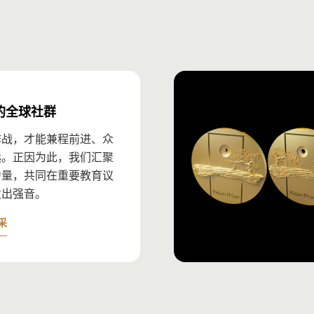
目中发挥的作用。
文五千字以内）。
版（
教育研究奖
和
教育发展奖
）。
原因。
。
的全球社群
作战，才能兼程前进、众
远。正因为此，我们汇聚
力量，共同在重要教育议
发出强音。
采