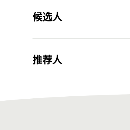
候选人
提名过程中，候选人的注意事项
推荐人
候选人需要向他们的提名人提供一份详细的
奖的资料要求有略微不同。
撰写推荐信
提供尽可能全面的补充资料，
如您在项目地
研究对政策或实践产生影响的文件、文章或
如果您是一位推荐人，以下是您需要提供的信息
力的外部或内部评估报告。虽然这些补充资
人可在提名申请表末尾的补充资料一栏上传
检查您是否能担任提名推荐人，请于
此处
参
充分利用两分钟视频。
这是您与评审小组直接
您需要向提名人提供以下信息：全名、职位
你在其中的角色。无论候选人是个人还是团