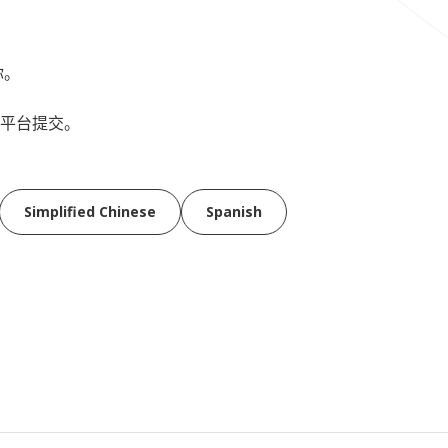
你。
平台提交。
Simplified Chinese
Spanish