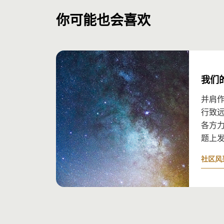
时，所有团队成员都应出镜，介绍你们在项
撰写推荐信（大多数推荐信篇幅为两页、英
你可能也会喜欢
请查阅我们的
提名指南
，并参考提名表格模
阐述候选人工作的影响以及推荐该候选人的
您亲身感受或亲眼观察过候选人工作的影响
您可以具体阐述：
我们
并肩
您对候选人工作的观点
行致
您所观察到的候选人工作所带来的影响
各方
题上
您预见到的候选人的工作潜力
社区风
您是如何认识候选人及其工作的
如有任何疑问，请访问我们的
常见问题
。