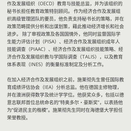
作及发展组织（OECD）教育与技能总监，并为该组织的
秘书长担任教育政策特别顾问。 作为经济合作及发展组
织高级管理团队的要员，他负责支持秘书长的策略，并在
政策范畴提供分析和出谋划策，藉此推动经济增长和社会
进步。 除了审视政策及各国国情外，他同时监督国际学
生能力评估计划（PISA）、经济合作及发展组织成年人
技能调查（PIAAC）、经济合作及发展组织技能策略、经
济合作及发展组织教与学国际调查（TALIS），以及教育
体系表现（INES）的衡量标准制定及分析工作。
在加入经济合作及发展组织之前，施莱彻先生曾任国际教
育成绩评估协会（IEA）分析总监。他在德国主修物理，
并在澳洲获得数学及统计学学位。他获奖众多，包括以德
意志联邦首位总统命名的”特奥多尔・豪斯奖”，以表扬他
为”促进民主的楷模”。施莱彻先生同时在海德堡大学担任
荣誉教授。