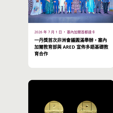
得獎者
Eric Hanushek教授
Wolfgang Lutz 教
2026 年 7 月 1 日
塞內加爾首都達卡
一丹獎首次非洲會議圓滿舉辦，塞內
確認
加爾教育部與 ARED 宣佈多語基礎教
育合作