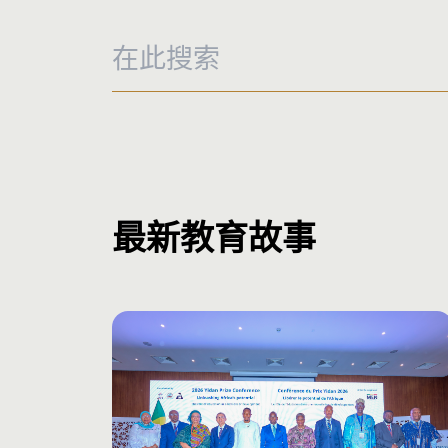
篩選
針對群體
最新教育故事
高等教育學生
家長與兒童照顧者
教
教育主題
緊急情況下的教育
教育公平、普及與多
項目資金
由一丹獎項目資金支持