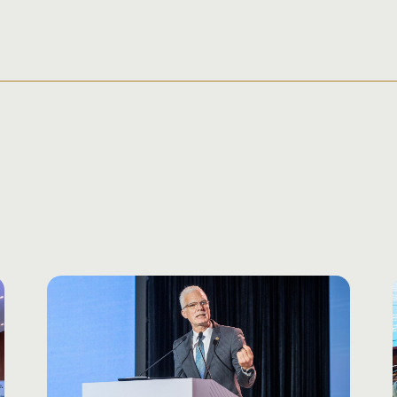
師
教育機構領導
元化
政策制定與體制改革
科技
終身學習
基礎學習
學