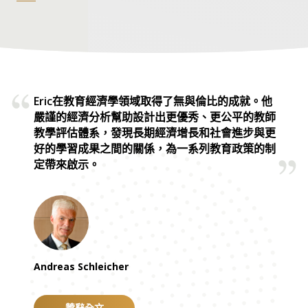
外重視在教育層面上如何使用公共開支，而不僅是整體金
額。
他還提出了「教學附加值」這一全新概念，以學生的學習
增長來衡量教師效能，從而促推了教師招聘及評估方法的
創新。
Eric在教育經濟學領域取得了無與倫比的成就。他
嚴謹的經濟分析幫助設計出更優秀、更公平的教師
Eric 最重要的發現之一是學習成果的關鍵性，而非在校時
教學評估體系，發現長期經濟增長和社會進步與更
長。他在這一主題的研究不僅獲廣泛引用，更對全球教育
好的學習成果之間的關係，為一系列教育政策的制
定帶來啟示。
政策影響深遠，促使各國重視教育質素和學習成果。
受其研究成果影響，聯合國在敲定
可持續發展目標4：優
質教育
的具體內容時，亦加入「高效的學習成果」為指
標。Eric 堅信，教育促進增長，兩者共同為實現其他
16
項可持續發展目標
奠定基礎。
Andreas Schleicher
贊辭全文