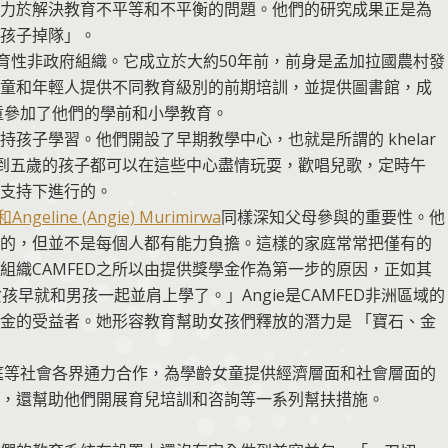
力於解決教育不平等和不平衡的問題。他們的研究成果正是為
孩子掉隊」。
育性非政府組織。它成立於大約50年前，前身是孟加拉國農村發
童和年輕人提供不同教育級別的前期培訓，並提供圖書館，成
童參加了他們的學前和小學教育。
孩子學習。他們開設了早期教學中心，也就是所謂的 khelar
從滿月到五歲的孩子都可以在這些中心盡情玩耍，歡唱兒歌，定時午
支持下進行的。
和Angeline (Angie) Murimirwa
同樣深知父母參與的重要性。他
的，但並不是每個人都有能力負擔。這樣的家庭常常把僅有的
組織CAMFED之所以由提供獎學金作為第一步的原因，正如其
孩早就和男孩一起並肩上學了。」Angie是CAMFED非洲區域的
學金的受益者。她形容教育幫助女孩們釋放的潛力是 「寶石、金
家庭等社會各界通力合作，為學齡女童提供經濟層面和社會層面的
，還幫助他們開展育兒培訓和咨詢等一系列幫扶措施。