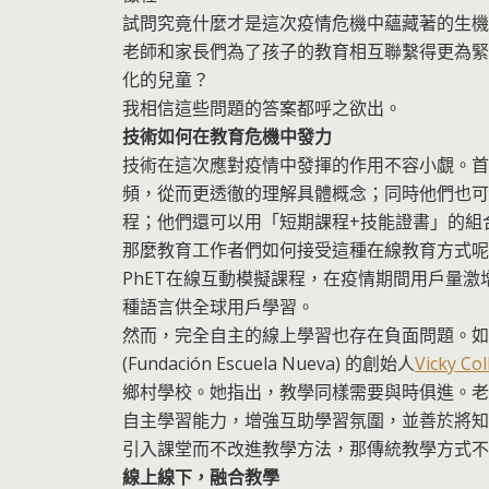
試問究竟什麼才是這次疫情危機中蘊藏著的生機
老師和家長們為了孩子的教育相互聯繫得更為緊
化的兒童？
我相信這些問題的答案都呼之欲出。
技術如何在教育危機中發力
技術在這次應對疫情中發揮的作用不容小覷。首
頻，從而更透徹的理解具體概念；同時他們也可
程；他們還可以用「短期課程+技能證書」的組
那麼教育工作者們如何接受這種在線教育方式呢
PhET在線互動模擬課程，在疫情期間用戶量激
種語言供全球用戶學習。
然而，完全自主的線上學習也存在負面問題。如
(Fundación Escuela Nueva) 的創始人
Vicky Col
鄉村學校。她指出，教學同樣需要與時俱進。老
自主學習能力，增強互助學習氛圍，並善於將知
引入課堂而不改進教學方法，那傳統教學方式不
線上線下，融合教學