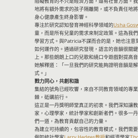
阻礙教育的不只是經濟方面，還有社會方面。我
地將有額外需求的孩子隔離開，或不負責任地將
身心健康產生終身影響。
專注於研究認知發育神經科學領域的
Usha Go
童，而是所有兒童的需求來制定政策。這為我們
學習方式。與Patricia不謀而合的是，她
如何運作的。通過研究發現，語言的音韻很關鍵
上。那些朗朗上口的兒歌和繞口令遊戲對提高音
她解釋道：「一旦我們的研究能夠證明音韻是解
式。」
戮力同心，共創和諧
集結的號角已經吹響，來自不同教育領域的專業
棘，砥礪前行。
這正是一丹獎明師堂真正的初衷。我們深知讓教
家，心理學家，統計學家和創新者們。很多一丹
們一道，為教育貢獻自己的力量。
為建立可持續的，包容性的教育模式，我們需要
例如統計學家
Larry Hedges教授
和經濟學家
Th