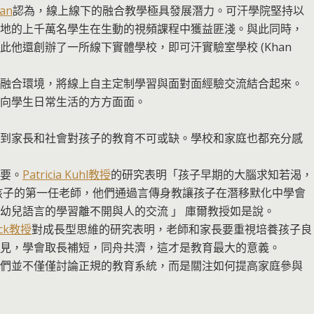
an
認為，線上線下的融合教學極具發展潛力。可汗學院堅持以
地的上千萬名學生在生動的視頻課程中獲益匪淺。與此同時，
他還創辦了一所線下實體學校，即可汗實驗室學校 (Khan
融合環境，將線上自主定制學習與面對面經驗交流結合起來。
向學生日常生活的方方面面。
到家長和社會對孩子的教育不可或缺。學校和家庭也都充分感
要。
Patricia Kuhl教授
的研究表明「孩子早期的大腦求知若渴，
孩子的第一任老師，他們通過言傳身教讓孩子在潛移默化中學會
幼兒語言的學習離不開與人的交流 」 庫爾教授如是說。
eck教授
對成長型思維的研究表明，老師和家長要重視培養孩子良
見，學會取長補短，同舟共濟，這才是教育最大的意義。
們並不僅僅討論正規的教育系統，而是關注如何提高家庭參與