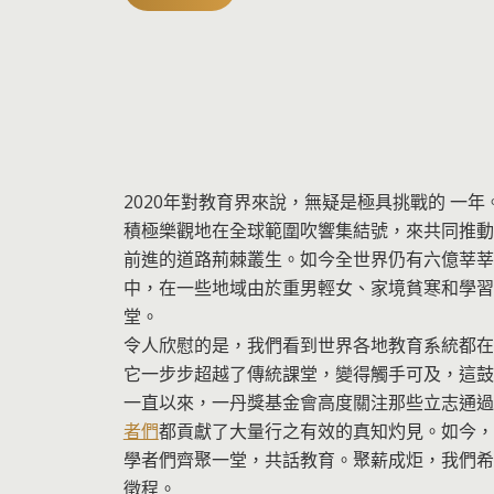
2020年對教育界來說，無疑是極具挑戰的 一
積極樂觀地在全球範圍吹響集結號，來共同推動
前進的道路荊棘叢生。如今全世界仍有六億莘莘
中，在一些地域由於重男輕女、家境貧寒和學習
堂。
令人欣慰的是，我們看到世界各地教育系統都在
它一步步超越了傳統課堂，變得觸手可及，這鼓
一直以來，一丹獎基金會高度關注那些立志通過
者們
都貢獻了大量行之有效的真知灼見。如今，
學者們齊聚一堂，共話教育。聚薪成炬，我們希
徵程。