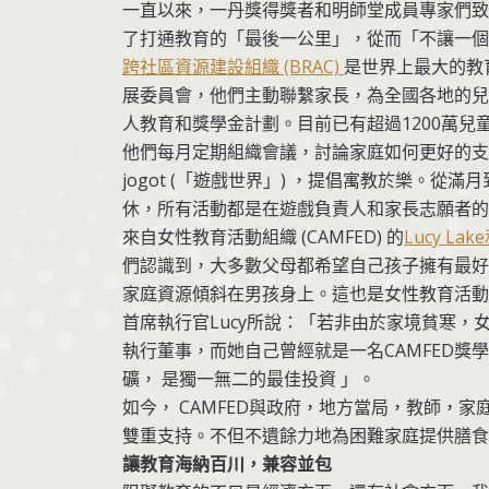
一直以來，一丹獎得獎者和明師堂成員專家們致
了打通教育的「最後一公里」，從而「不讓一個
跨社區資源建設組織 (BRAC)
是世界上最大的教
展委員會，他們主動聯繫家長，為全國各地的兒
人教育和獎學金計劃。目前已有超過1200萬兒
他們每月定期組織會議，討論家庭如何更好的支持
jogot (「遊戲世界」) ，提倡寓教於樂。
休，所有活動都是在遊戲負責人和家長志願者的
來自女性教育活動組織 (CAMFED) 的
Lucy Lake
們認識到，大多數父母都希望自己孩子擁有最好
家庭資源傾斜在男孩身上。這也是女性教育活動
首席執行官Lucy所說：「若非由於家境貧寒，女
執行董事，而她自己曾經就是一名CAMFED獎
礦， 是獨一無二的最佳投資 」。
如今， CAMFED與政府，地方當局，教師，
雙重支持。不但不遺餘力地為困難家庭提供膳食
讓教育海納百川，兼容並包