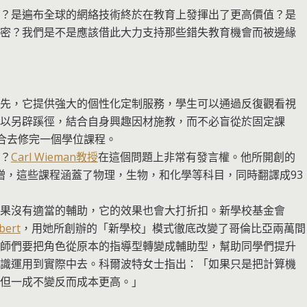
？是遍布全球的網絡技術終於在教育上發揮出了更高價值？是
密？我們是不是應該借此大力支持那些錯失教育機會而被邊緣
先，它提供強大的個性化定制服務，學生可以通過反復觀看視
以另辟蹊徑，結合自身興趣因材施教，而不必盲從於固定課
合去修完一個學位課程。
？
Carl Wieman教授
在這個問題上非常有發言權。他所開創的
增，這些課程涵蓋了物理，生物，和化學等科目，同時翻譯成93
果沒有適當的輔助，它的效果也會大打折扣。新學校基金會
bert
，用她所創辦的「新學校」模式徹底改變了哥倫比亞兩萬間
師們要把角色從原本的指導型轉變成輔助型，幫助同學們提升
識運用到實際中去。科爾波特女士指出：「如果只是把計算機
但一成不變反而成本更高。」