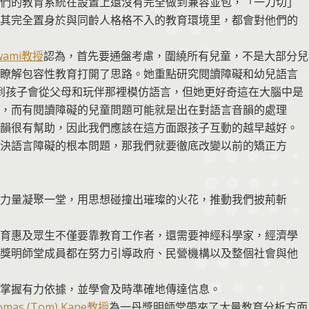
們的教育系統在設置上還沒有完全做到兼容並包，「一刀切」
其完全置身於與同齡人格格不入的教育環境里，都會對他們的
swami教授
認為，首先要通盤考慮，圍繞所有兒童，不是大部分兒
瞭解包容性教育打開了思路。她重點研究閱讀障礙和幼兒語言
也注意到孩子會從父母和玩伴那裡模仿語言，但她更好奇這在大腦中是
，而有閱讀障礙的兒童問題可能就是出在對語言音韻的處理
韻很有幫助，因此我們應該在這方面跟孩子互動的越早越好。
決語言障礙的根本問題，那我們就要徹底改變以前的矯正方
力量凝聚一堂，用思想碰撞出璀璨的火花，推動我們披荊斬
育惠及眾生不僅要靠教育工作者，還需要神經科學家，經濟學
獎明師堂成員都在努力引導政府、民營機構以及整個社會與他
掌握有力依據，並學會及時準確地傳達信息。
omas (Tom) Kane教授
為一丹獎明師堂帶來了大量教育分析方面