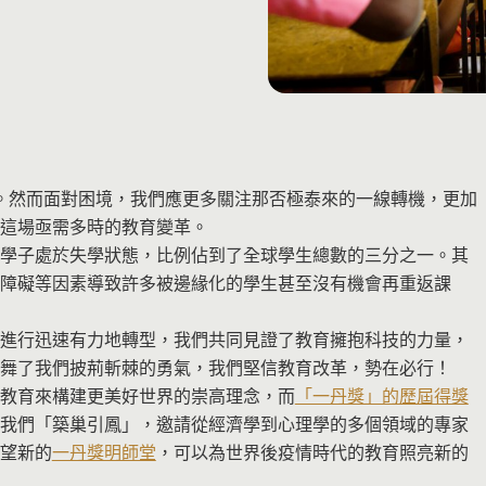
年。然而面對困境，我們應更多關注那否極泰來的一線轉機，更加
這場亟需多時的教育變革。
學子處於失學狀態，比例佔到了全球學生總數的三分之一。其
障礙等因素導致許多被邊緣化的學生甚至沒有機會再重返課
進行迅速有力地轉型，我們共同見證了教育擁抱科技的力量，
舞了我們披荊斬棘的勇氣，我們堅信教育改革，勢在必行！
教育來構建更美好世界的崇高理念，而
「一丹獎」的歷屆得獎
我們「築巢引鳳」，邀請從經濟學到心理學的多個領域的專家
望新的
一丹獎明師堂
，可以為世界後疫情時代的教育照亮新的