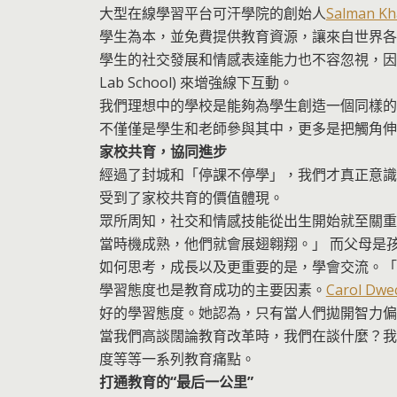
大型在線學習平台可汗學院的創始人
Salman Kh
學生為本，並免費提供教育資源，讓來自世界各
學生的社交發展和情感表達能力也不容忽視，因此
Lab School) 來增強線下互動。
我們理想中的學校是能夠為學生創造一個同樣的
不僅僅是學生和老師參與其中，更多是把觸角伸
家校共育，協同進步
經過了封城和「停課不停學」，我們才真正意識
受到了家校共育的價值體現。
眾所周知，社交和情感技能從出生開始就至關重
當時機成熟，他們就會展翅翱翔。」 而父母是
如何思考，成長以及更重要的是，學會交流。「
學習態度也是教育成功的主要因素。
Carol Dw
好的學習態度。她認為，只有當人們拋開智力偏
當我們高談闊論教育改革時，我們在談什麼？我
度等等一系列教育痛點。
打通教育的“最后一公里”