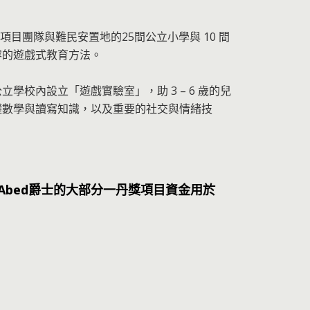
項目團隊與難民安置地的25間公立小學與 10 間
容的遊戲式教育方法。
校內設立「遊戲實驗室」，助 3 – 6 歲的兒
礎數學與讀寫知識，以及重要的社交與情緒技
san Abed爵士的大部分一丹獎項目資金用於