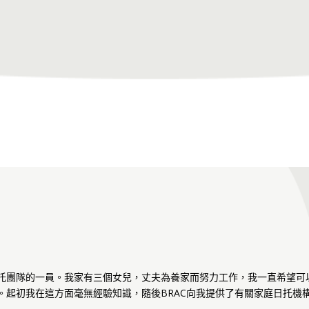
日托團隊的一員。我家有三個女兒，丈夫為養家而努力工作，我一直希望可
會。起初我在這方面毫無經驗知識，隨後BRAC向我提供了有關家庭日托機