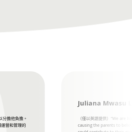
Juliana Mwasu L
以分擔他負擔。
（僅以英語提供）“We are living in
構運營和管理的
causing the parents to belie
could contribute to their gro