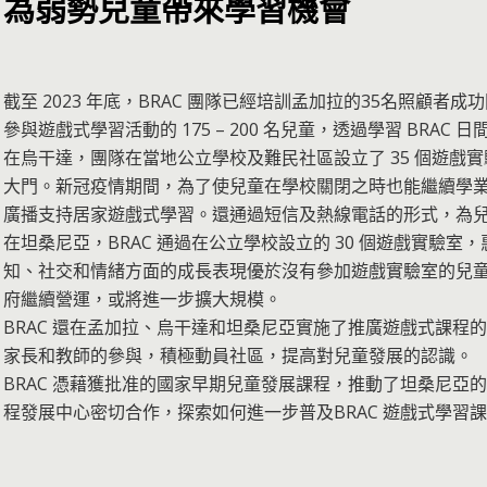
為弱勢兒童帶來學習機會
截至 2023 年底，BRAC 團隊已經培訓孟加拉的35名照顧
參與遊戲式學習活動的 175 – 200 名兒童，透過學習 BRA
在烏干達，團隊在當地公立學校及難民社區設立了 35 個遊戲實驗室，為
大門。新冠疫情期間，為了使兒童在學校關閉之時也能繼續學業，
廣播支持居家遊戲式學習。還通過短信及熱線電話的形式，為
在坦桑尼亞，BRAC 通過在公立學校設立的 30 個遊戲實驗室，
知、社交和情緒方面的成長表現優於沒有參加遊戲實驗室的兒童。 
府繼續營運，或將進一步擴大規模。
BRAC 還在孟加拉、烏干達和坦桑尼亞實施了推廣遊戲式課程
家長和教師的參與，積極動員社區，提高對兒童發展的認識。
BRAC 憑藉獲批准的國家早期兒童發展課程，推動了坦桑尼亞
程發展中心密切合作，探索如何進一步普及BRAC 遊戲式學習